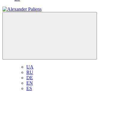
UA
RU
DE
EN
ES