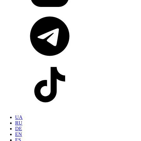
UA
RU
DE
EN
ES