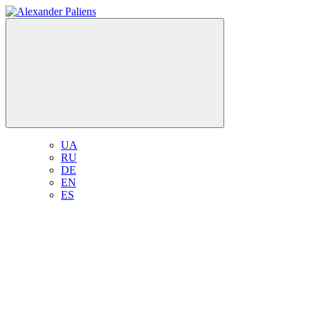
UA
RU
DE
EN
ES