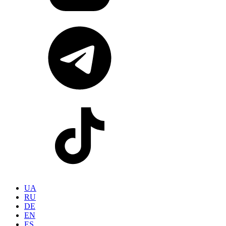
UA
RU
DE
EN
ES