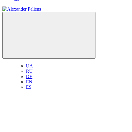
UA
RU
DE
EN
ES