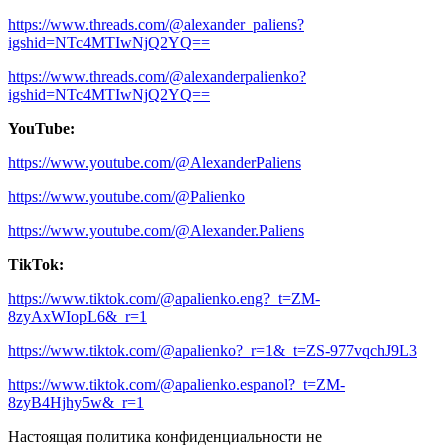
https://www.threads.com/@alexander_paliens?
igshid=NTc4MTIwNjQ2YQ==
https://www.threads.com/@alexanderpalienko?
igshid=NTc4MTIwNjQ2YQ==
YouTube:
https://www.youtube.com/@AlexanderPaliens
https://www.youtube.com/@Palienko
https://www.youtube.com/@Alexander.Paliens
TikTok:
https://www.tiktok.com/@apalienko.eng?_t=ZM-
8zyAxWIopL6&_r=1
https://www.tiktok.com/@apalienko?_r=1&_t=ZS-977vqchJ9L3
https://www.tiktok.com/@apalienko.espanol?_t=ZM-
8zyB4Hjhy5w&_r=1
Настоящая политика конфиденциальности не