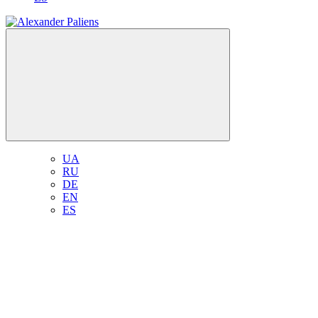
UA
RU
DE
EN
ES