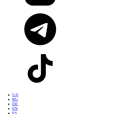
UA
RU
DE
EN
ES