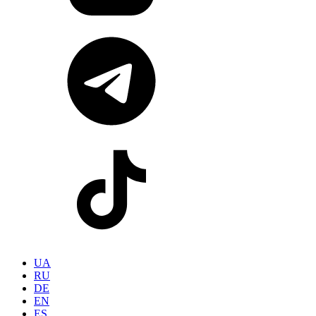
UA
RU
DE
EN
ES