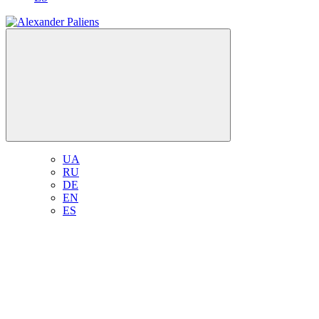
UA
RU
DE
EN
ES