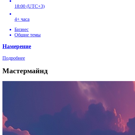
18:00 (UTC+3)
4+ часа
Бизнес
Общие темы
Намерение
Подробнее
Мастермайнд