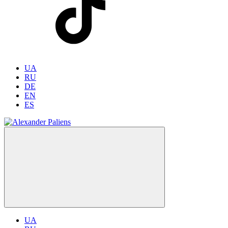
UA
RU
DE
EN
ES
UA