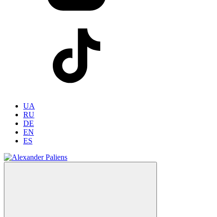
UA
RU
DE
EN
ES