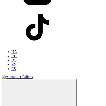
UA
RU
DE
EN
ES