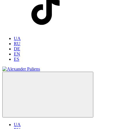
UA
RU
DE
EN
ES
UA