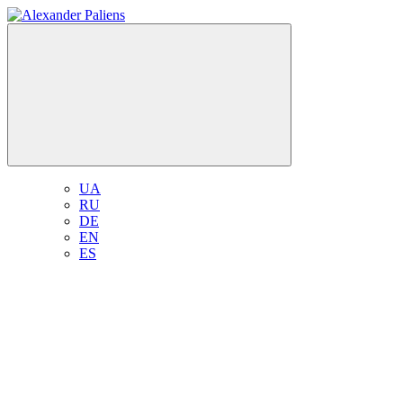
UA
RU
DE
EN
ES