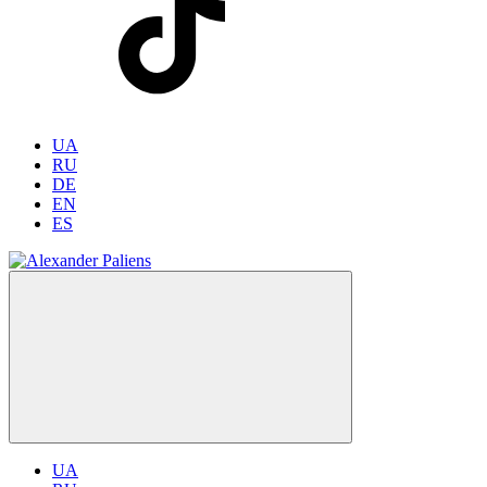
UA
RU
DE
EN
ES
UA