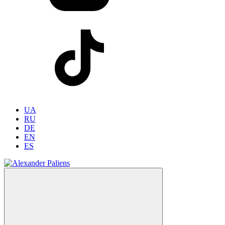
UA
RU
DE
EN
ES