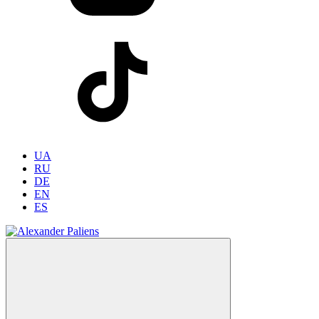
UA
RU
DE
EN
ES