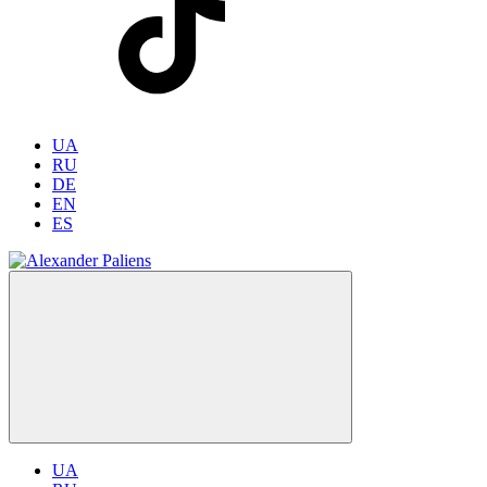
UA
RU
DE
EN
ES
UA