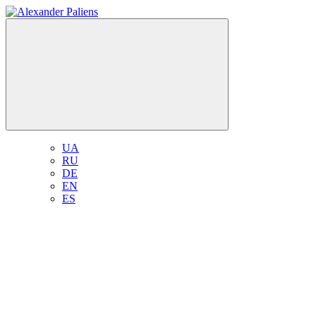
UA
RU
DE
EN
ES