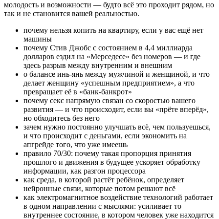
молодость и возможности — будто всё это проходит рядом, но
так и не становится вашей реальностью.
почему нельзя копить на квартиру, если у вас ещё нет
машины
почему Стив Джобс с состоянием в 4,4 миллиарда
долларов ездил на «Мерседесе» без номеров — и где
здесь разрыв между внутренним и внешним
о балансе инь-янь между мужчиной и женщиной, и что
делает женщину «успешным предприятием», а что
превращает её в «банк-банкрот»
почему секс напрямую связан со скоростью вашего
развития — и что происходит, если вы «прёте вперёд»,
но обходитесь без него
зачем нужно постоянно улучшать всё, чем пользуешься,
и что происходит с деньгами, если экономить на
апгрейде того, что уже имеешь
правило 70/30: почему такая пропорция принятия
прошлого и движения в будущее ускоряет обработку
информации, как разгон процессора
как среда, в которой растёт ребёнок, определяет
нейронные связи, которые потом решают всё
как электромагнитное воздействие технологий работает
в одном направлении с мыслями: усиливает то
внутреннее состояние, в котором человек уже находится