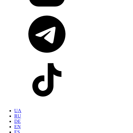
UA
RU
DE
EN
ES