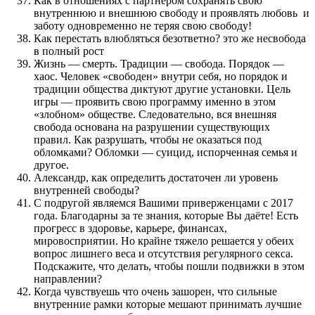
Как в отношениях с партнером сохранять свою
внутреннюю и внешнюю свободу и проявлять любовь и
заботу одновременно не теряя свою свободу!
Как перестать влюбляться безответно? это же несвобода
в полный рост
Жизнь — смерть. Традиции — свобода. Порядок —
хаос. Человек «свободен» внутри себя, но порядок и
традиции общества диктуют другие установки. Цель
игры — проявить свою программу именно в этом
«злобном» обществе. Следовательно, вся внешняя
свобода основана на разрушении существующих
правил. Как разрушать, чтобы не оказаться под
обломками? Обломки — суицид, испорченная семья и
другое.
Александр, как определить достаточен ли уровень
внутренней свободы?
С подругой являемся Вашими приверженцами с 2017
года. Благодарны за те знания, которые Вы даёте! Есть
прогресс в здоровье, карьере, финансах,
мировосприятии. Но крайне тяжело решается у обеих
вопрос лишнего веса и отсутствия регулярного секса.
Подскажите, что делать, чтобы пошли подвижки в этом
направлении?
Когда чувствуешь что очень зашорен, что сильные
внутренние рамки которые мешают принимать лучшие