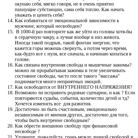
окунаю себя, мягко говоря, не в очень приятно
пахнущие субстанции, сама себя топлю. Как начать
уважать и ценить себя?
Как избавиться от эмоциональной зависимости к
мужчине, который несвободен?
В 1000-й раз повторите как же уйти из головы хотя-бы
в сердечную чакру, а лучше вообще в низ живота.
Иногда такой подрыв, такой фонтан энергии, что
кажется горы можешь свернуть, а потом через время,
как-будто все с нуля, все сначала, и начинаю копаться в
голове.
Как связана внутренняя свобода и мышечные зажимы?
можно ли прорабатывая зажимы в теле увеличивать
состояние свободы, часто после такого "массажа"
поднимается много неприятных эмоций.
Как освободится от ВНУТРЕННЕГО НАПРЯЖЕНИЯ?
Возможно ли исправить родовые сценарии, и как ? Если
повторяются судьбы, события, количество детей и тд?
Хочется изменить все для развития.
Достаточно ли быть счастливым, эмоционально
независимым от мнения других, достаточно для того,
чтобы быть внутренне свободным?
Как обрести внешнюю свободу при финансовой
несвободе ?
Уточните, пожалуйста, грань между личной свободой и