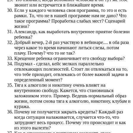
звонит или встречается в ближайшее время.
Если у каждого человека своя программа, то это и есть
рамки. То, что не в нашей программе нам не дано? Что
такое программа? Проработка слабых мест? Сценарий
жизни?
Александр, как выработать внутреннее приятие болезни
ребенка?
Добрый вечер, 2-й раз участвую в вебинаре.... в оба раза
через какое то время начинают литься слезы, потом
плачу. Почему? что то не так?
Крещение ребенка ограничивает его свободу выбора?
Подумал - сделал, кейс мелких параллельно
отвлекающих полезностей. Стоит ли отвлекаться на то,
что тебе приходит, отвлекаясь от более важной задачи в
определенный момент?
Тяга к алкоголю и никотину очень влияет на
внутреннюю свободу. Кажется, что становишься
заложником этого. Пример. Ведешь нормальный образ
жизни, потом снова тяга к алкоголю, никотину, клубам и
куража.
Почему не получается закрыть кредиты? Каждый раз
когда ситуация налаживается, случается что-то, что
затрудняет весь процесс. Почему это происходит и как
из этого вылезти?