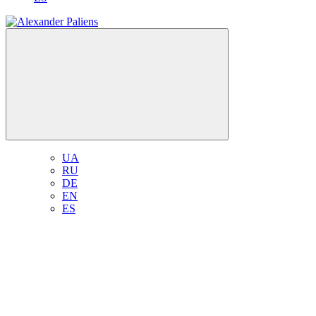
UA
RU
DE
EN
ES