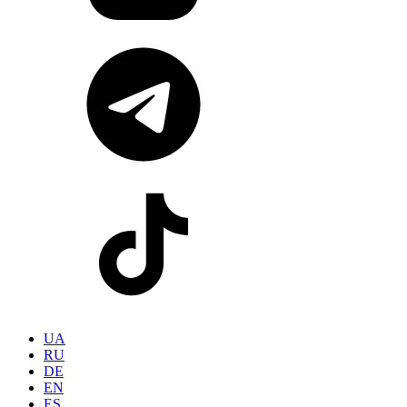
UA
RU
DE
EN
ES