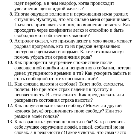
идёт перебор, а в чем недобор, когда происходит
увеличение щитовидной железы?
Иногда ощущаю волнение и переживания из-за разных
ситуаций. Чувствую, что это сильно меня ограничивает.
Пытаюсь признаваться в них, но волнение остается. Как
проходить через конфликты легко и спокойно и быть
свободным от собственных эмоций?
Астролог сказал, что приходу денег в мою жизнь мешает
родовая программа, кто-то из предков неправильно
поступал с деньгами и людьми. Какие техники могут
помочь убрать эти ограничения рода?
Как приобрести внутреннее спокойствие после
совершенной ошибки или неприятного события, потери
денег, упущенного времени и тп? Как ускорить забыть и
стать свободной от этих воспоминаний?
Как связана высота и свобода? Тянет небо, самолеты,
полеты. Но при этом страх падения в пустоту и
неизвестность. Высота снится. Как преодолевать или
раскрывать состояния страха высоты?
Как почувствовать свою свободу? Может ли другой
человек (муж) ограничивать твою свободу? Или это
рамки в моей голове?
Как взрастить чувство ценности себя? Как разрешить
себе лучшее окружение людей, вещей, событий не на
словах, а в реальности? (Такое чувство, что сама часто