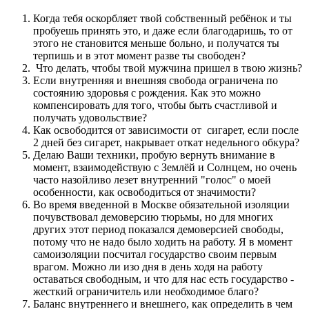
Когда тебя оскорбляет твой собственный ребёнок и ты
пробуешь принять это, и даже если благодаришь, то от
этого не становится меньше больно, и получатся ты
терпишь и в этот момент разве ты свободен?
Что делать, чтобы твой мужчина пришел в твою жизнь?
Если внутренняя и внешняя свобода ограничена по
состоянию здоровья с рождения. Как это можно
компенсировать для того, чтобы быть счастливой и
получать удовольствие?
Как освободится от зависимости от сигарет, если после
2 дней без сигарет, накрывает откат недельного обкура?
Делаю Ваши техники, пробую вернуть внимание в
момент, взаимодействую с Землёй и Солнцем, но очень
часто назойливо лезет внутренний "голос" о моей
особенности, как освободиться от значимости?
Во время введенной в Москве обязательной изоляции
почувствовал демоверсию тюрьмы, но для многих
других этот период показался демоверсией свободы,
потому что не надо было ходить на работу. Я в момент
самоизоляции посчитал государство своим первым
врагом. Можно ли изо дня в день ходя на работу
оставаться свободным, и что для нас есть государство -
жесткий ограничитель или необходимое благо?
Баланс внутреннего и внешнего, как определить в чем