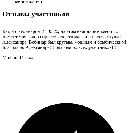
зависимостей?
Отзывы участников
Как и с вебинаром 21.06.20, на этом вебинаре в какой-то
Я
момент моя голова просто отключилась и я просто слушал
О
Александра. Вебинар был крутым, мощным и бомбическим!
ч
Благодарю Александра!!! Благодарю всех участников!!!
в
о
Михаил Глатко
У