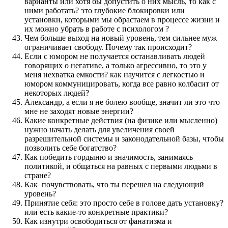
варианты или хотя бы допустить о них мысль, то как с
ними работать? это глубокие блокировки или
установки, которыми мы обрастаем в процессе жизни и
их можно убрать в работе с психологом ?
Чем больше выход на новый уровень, тем сильнее муж
ограничивает свободу. Почему так происходит?
Если с юмором не получается останавливать людей
говорящих о негативе, а только агрессивно, то это у
меня нехватка емкости? как научится с легкостью и
юмором коммуницировать, когда все равно колбасит от
некоторых людей?
Александр, а если я не болею вообще, значит ли это что
мне не заходят новые энергии?
Какие конкретные действия (на физике или мысленно)
нужно начать делать для увеличения своей
разрешительной системы и законодательной базы, чтобы
позволить себе богатство?
Как победить гордыню и значимость, занимаясь
политикой, и общаться на равных с первыми людьми в
стране?
Как почувствовать, что ты перешел на следующий
уровень?
Принятие себя: это просто себе в голове дать установку?
или есть какие-то конкретные практики?
Как изнутри освободиться от фанатизма и