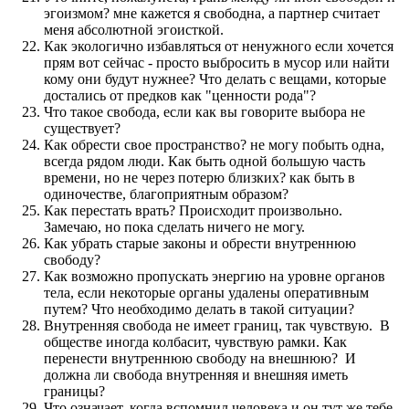
эгоизмом? мне кажется я свободна, а партнер считает
меня абсолютной эгоисткой.
Как экологично избавляться от ненужного если хочется
прям вот сейчас - просто выбросить в мусор или найти
кому они будут нужнее? Что делать с вещами, которые
достались от предков как "ценности рода"?
Что такое свобода, если как вы говорите выбора не
существует?
Как обрести свое пространство? не могу побыть одна,
всегда рядом люди. Как быть одной большую часть
времени, но не через потерю близких? как быть в
одиночестве, благоприятным образом?
Как перестать врать? Происходит произвольно.
Замечаю, но пока сделать ничего не могу.
Как убрать старые законы и обрести внутреннюю
свободу?
Как возможно пропускать энергию на уровне органов
тела, если некоторые органы удалены оперативным
путем? Что необходимо делать в такой ситуации?
Внутренняя свобода не имеет границ, так чувствую. В
обществе иногда колбасит, чувствую рамки. Как
перенести внутреннюю свободу на внешнюю? И
должна ли свобода внутренняя и внешняя иметь
границы?
Что означает, когда вспомнил человека и он тут же тебе