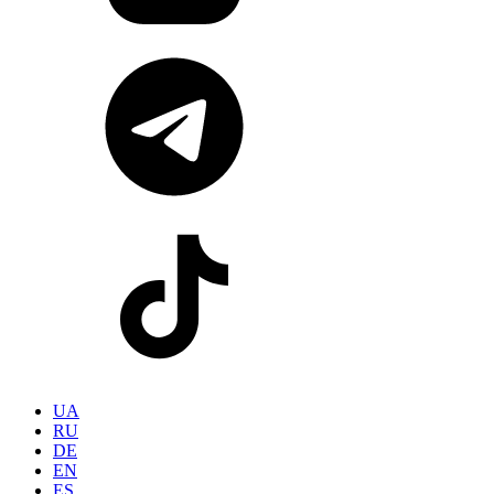
UA
RU
DE
EN
ES