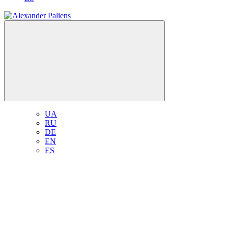
UA
RU
DE
EN
ES