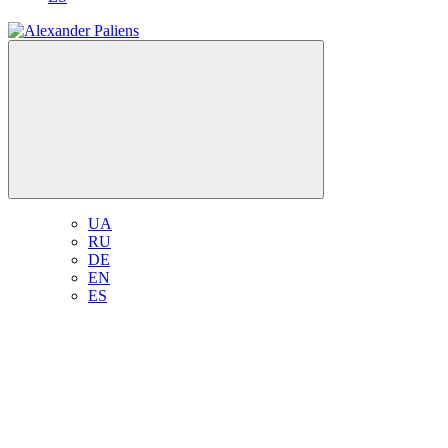
UA
RU
DE
EN
ES