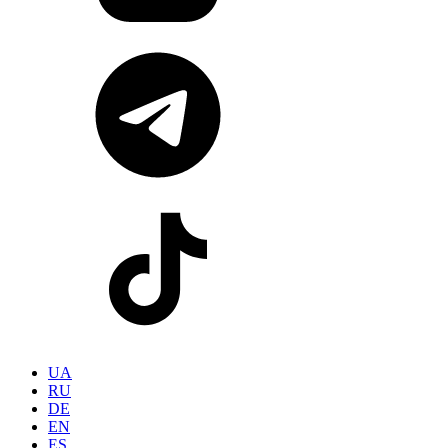
UA
RU
DE
EN
ES