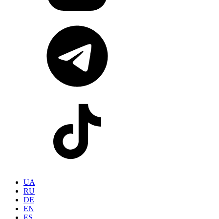
UA
RU
DE
EN
ES