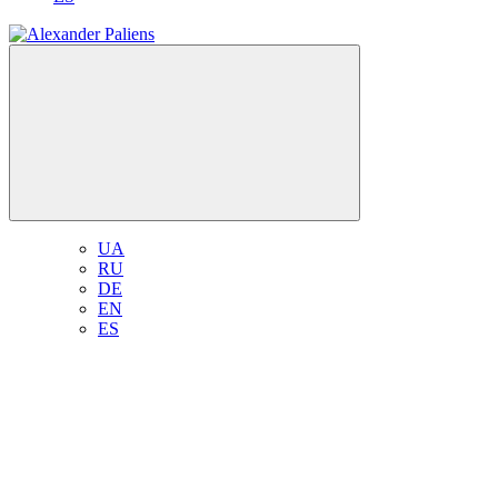
UA
RU
DE
EN
ES