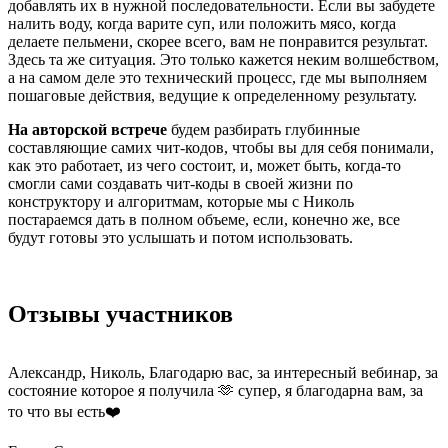
добавлять их в нужной последовательности. Если вы забудете
налить воду, когда варите суп, или положить мясо, когда
делаете пельмени, скорее всего, вам не понравится результат.
Здесь та же ситуация. Это только кажется неким волшебством,
а на самом деле это технический процесс, где мы выполняем
пошаговые действия, ведущие к определенному результату.
На авторской встрече
будем разбирать глубинные
составляющие самих чит-кодов, чтобы вы для себя понимали,
как это работает, из чего состоит, и, может быть, когда-то
смогли сами создавать чит-коды в своей жизни по
конструктору и алгоритмам, которые мы с Николь
постараемся дать в полном объеме, если, конечно же, все
будут готовы это услышать и потом использовать.
Отзывы участников
Александр, Николь, Благодарю вас, за интересный вебинар, за
К
состояние которое я получила 🫶 супер, я благодарна вам, за
м
то что вы есть❤️
Б